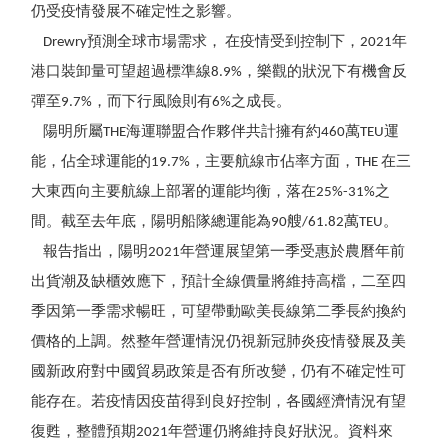
仍受疫情發展不確定性之影響。
Drewry預測全球市場需求， 在疫情受到控制下，2021年
港口裝卸量可望超過標準線8.9%，樂觀的狀況下有機會反
彈至9.7%，而下行風險則有6%之成長。
陽明所屬THE海運聯盟合作夥伴共計擁有約460萬TEU運
能，佔全球運能的19.7%，主要航線市佔率方面，THE 在三
大東西向主要航線上部署的運能均衡，落在25%-31%之
間。截至去年底，陽明船隊總運能為90艘/61.82萬TEU。
報告指出，陽明2021年營運展望第一季受惠於農曆年前
出貨潮及缺櫃效應下，預計全線價量將維持高檔，二至四
季因第一季需求暢旺，可望帶動歐美長線第二季長約換約
價格的上調。然整年營運情況仍視新冠肺炎疫情發展及美
國新政府對中國貿易政策是否有所改變，仍有不確定性可
能存在。若疫情因疫苗得到良好控制，各國經濟情況有望
復甦，整體預期2021年營運仍將維持良好狀況。資料來