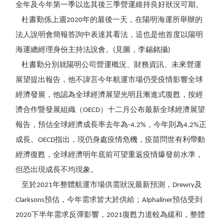
全年及今年第一季以迄其後三季營運維持良好狀況可期。
杜書勤係上週2020年的最後一天，在陽明海運所舉辦的
法人說明會簡報答詢中表達其看法，這也是他首度以陽明
海運總經理身份主持法說會。(見圖，李錫銘攝)
杜書勤分別就陽明公司營運概況、財務資訊、未來營運
展望提出報告，他不諱言今年航運市場仍受疫情影響全球
經濟發展，他認為全球經濟展望光明且漸進式復甦，按經
濟合作暨發展組織（OECD）十二月公布最新全球經濟展望
報告，預估全球經濟成長率去年為-4.2%，今年則為4.2%正
成長。OECD指出，現仍身處疫情危機，疫苗問世有利帶動
經濟復甦，全球經濟明年底前可望重返疫情爆發前水準，
但恐出現成長不均現象。
至於2021年整體航運市場供需狀況最新預測，Drewry及
Clarksons預估，今年需求皆大於供給；Alphaliner預估受到
2020下半年需求反彈影響，2021復甦力道較為緩和，整體